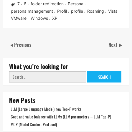
7
8
folder redirection
Persona
,
,
,
,
persona management
Profil
profile
Roaming
Vista
,
,
,
,
,
VMware
Windows
XP
,
,
Previous
Next
What you´re looking for
Search
for:
New Posts
LLM (Large Language Model) how Top-P works
Cost and value balance with LLMs (LLM parameters – LLM Top-P)
MCP (Model Context Protocol)